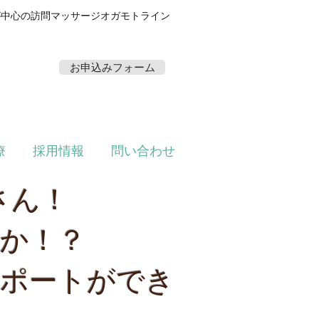
が中心の訪問マッサージオガモトライン
書不要の無料体験実施中！
お申込みフォーム
3
または
療
採用情報
問い合わせ
さん！
んか！？
サポートができ