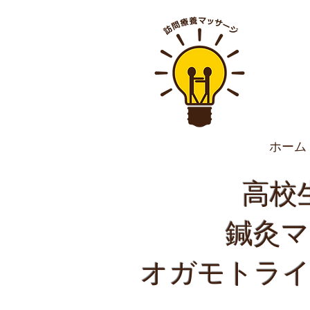
ホーム
高校
​鍼灸
​オガモトラ