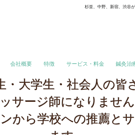
杉並、中野、新宿、渋谷
医師の同意
03-6382-841
会社概要
特徴
サービス・料金
鍼灸治
生・大学生・社会人の皆
マッサージ師になりませ
インから学校への推薦と