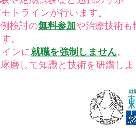
ガモトラインが行います。
症例検討の
無料参加
や治療技術も
す。
ラインに
就職を強制しません
。
磨して知識と技術を研鑽しま