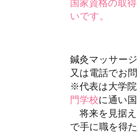
​国家資格の取
いです。
鍼灸マッサー
又は電話でお
※代表は大学院
門学校
に通い国
​ 将来を見据
で手に職を得