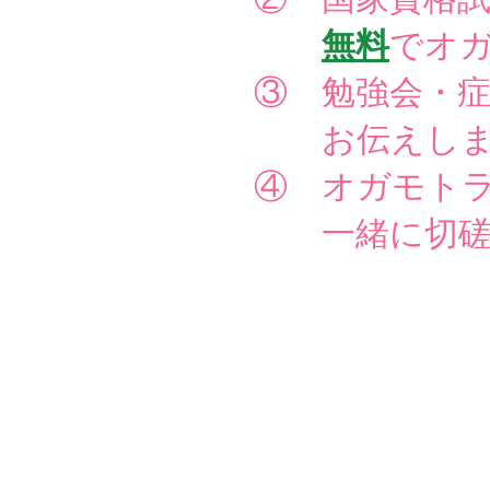
無料
でオ
③ 勉強会・
お伝えしま
④ オガモト
一緒に切磋琢