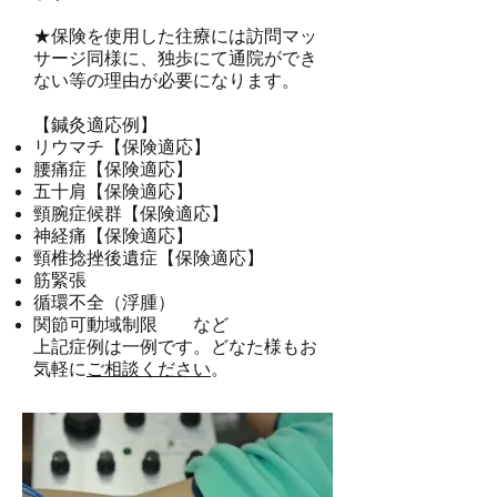
★保険を使用した往療には訪問マッ
サージ同様に、独歩にて通院ができ
ない等の理由が必要になります。
【鍼灸適応例】
リウマチ【保険適応】
腰痛症【保険適応】
五十肩【保険適応】
頸腕症候群【保険適応】
神経痛【保険適応】
頸椎捻挫後遺症【保険適応】
筋緊張
循環不全（浮腫）
関節可動域制限 など
上記症例は一例です。どなた様もお
気軽に
ご相談ください
。